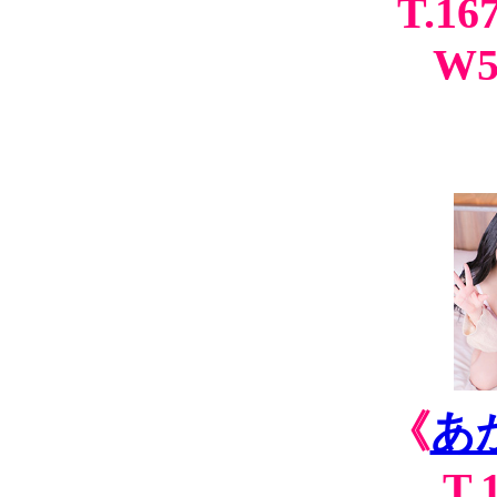
T.16
W5
《
あ
T.