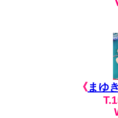
《
まゆ
T.