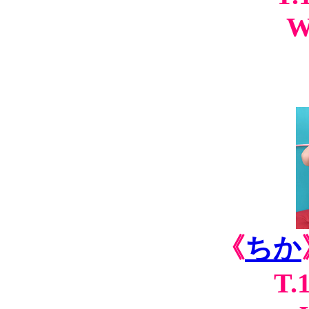
《
ちか
T.