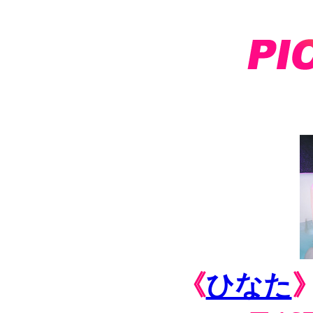
《
ひなた