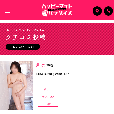
HAPPY MAT PARADISE
クチコミ投稿
REVIEW POST
きほ
30歳
T.153 B.86(E) W.59 H.87
明るい
やさしい
S女